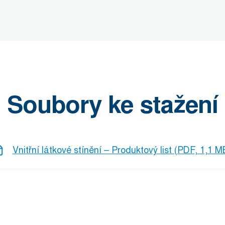
Soubory ke stažení
Vnitřní látkové stínění – Produktový list (PDF, 1,1 M