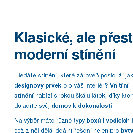
Klasické, ale přes
moderní stínění
Hledáte stínění, které zároveň poslouží ja
designový prvek
pro váš interiér?
Vnitřní
stínění
nabízí širokou škálu látek, díky kte
doladíte svůj
domov k dokonalosti
.
Na výběr máte různé typy
boxů i vodicích l
což z něj dělá ideální řešení nejen pro
byty