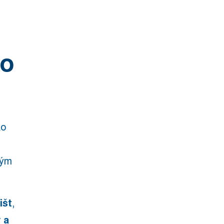
to
ko
rým
išt
,
 a