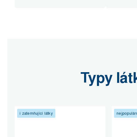
Typy lát
i zatemňující látky
nejpopulár