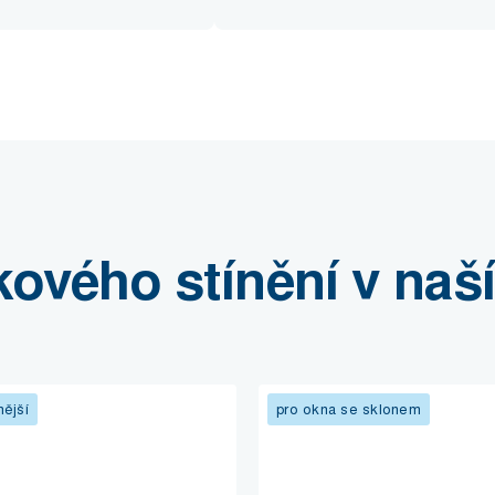
kového stínění v naš
nější
pro okna se sklonem