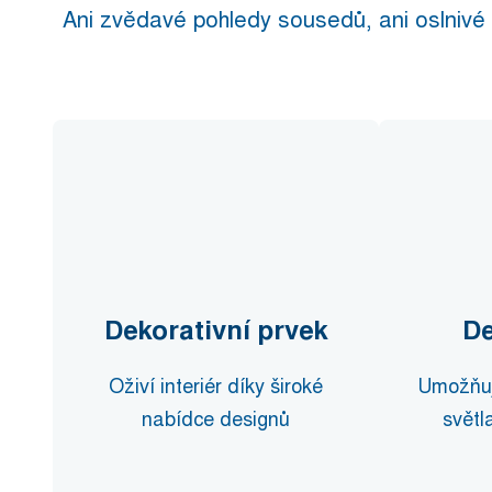
Ani zvědavé pohledy sousedů, ani oslnivé
Dekorativní prvek
De
Oživí interiér díky široké
Umožňuj
nabídce designů
světl