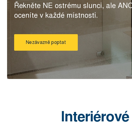
Řekněte NE ostrému slunci, ale ANO 
oceníte v každé místnosti.
Nezávazně poptat
Interiérov