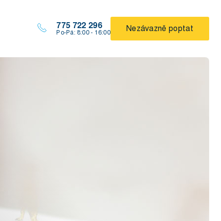
775 722 296
Nezávazně poptat
Po-Pá: 8:00 - 16:00