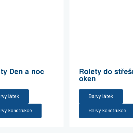
ty Den a noc
Rolety do střeš
oken
rvy látek
Barvy látek
rvy konstrukce
Barvy konstrukce